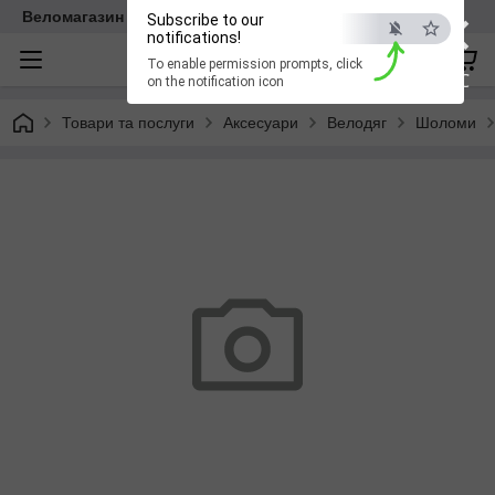
×
Веломагазин EasyBike
Subscribe to our
notifications!
To enable permission prompts, click
ESC
on the notification icon
Товари та послуги
Аксесуари
Велодяг
Шоломи