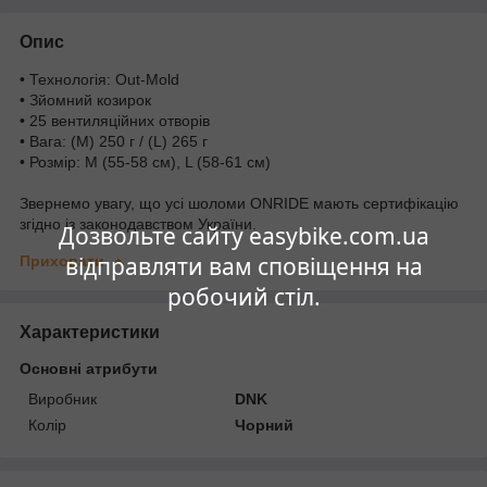
Опис
• Технологія: Out-Mold
• Зйомний козирок
• 25 вентиляційних отворів
• Вага: (M) 250 г / (L) 265 г
• Розмір: M (55-58 см), L (58-61 см)
Звернемо увагу, що усі шоломи ONRIDE мають сертифікацію
згідно із законодавством України.
Дозвольте сайту easybike.com.ua
відправляти вам сповіщення на
Приховати
робочий стіл.
Характеристики
Основні атрибути
Виробник
DNK
Колір
Чорний