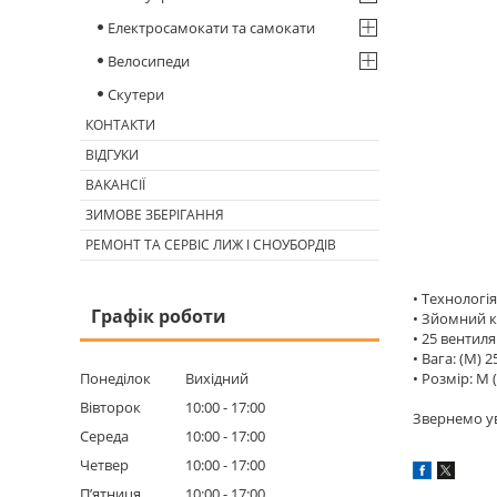
Електросамокати та самокати
Велосипеди
Скутери
КОНТАКТИ
ВІДГУКИ
ВАКАНСІЇ
ЗИМОВЕ ЗБЕРІГАННЯ
РЕМОНТ ТА СЕРВІС ЛИЖ І СНОУБОРДІВ
• Технологі
Графік роботи
• Зйомний 
• 25 вентил
• Вага: (M) 25
Понеділок
Вихідний
• Розмір: M (
Вівторок
10:00
17:00
Звернемо ув
Середа
10:00
17:00
Четвер
10:00
17:00
Пʼятниця
10:00
17:00