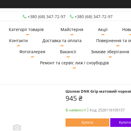
+380 (68) 347-72-97
+380 (68) 347-72-97
Категорії товарів
Майстерня
Акції
Нов
Контакти
Доставка та оплата
Повернення та о
Фотогалерея
Вакансії
Зимове зберігання
Ремонт та сервіс лиж і сноубордів
Шолом DNK Grip матовий чорний 
945 ₴
В наявності
Код:
2526116105157
Купити
Купити