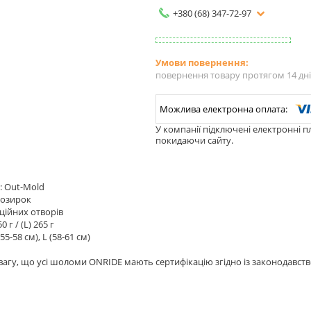
+380 (68) 347-72-97
повернення товару протягом 14 дн
У компанії підключені електронні п
покидаючи сайту.
я: Out-Mold
козирок
яційних отворів
0 г / (L) 265 г
55-58 см), L (58-61 см)
агу, що усі шоломи ONRIDE мають сертифікацію згідно із законодавств