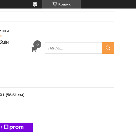
Кошик
инки
бмін
L (58-61 см)
 з