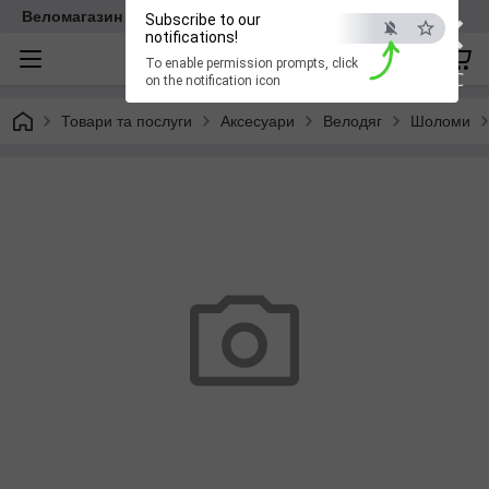
×
Веломагазин EasyBike
Subscribe to our
notifications!
To enable permission prompts, click
ESC
on the notification icon
Товари та послуги
Аксесуари
Велодяг
Шоломи