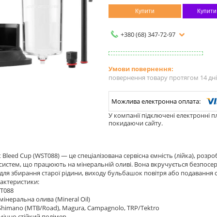
Купити
Купити
+380 (68) 347-72-97
повернення товару протягом 14 дн
У компанії підключені електронні п
покидаючи сайту.
rt Bleed Cup (WST088) — це спеціалізована сервісна ємність (лійка), роз
систем, що працюють на мінеральній оливі. Вона вкручується безпосе
для збирання старої рідини, виходу бульбашок повітря або подавання сві
рактеристики:
ST088
мінеральна олива (Mineral Oil)
 Shimano (MTB/Road), Magura, Campagnolo, TRP/Tektro
імічно стійкий полімер