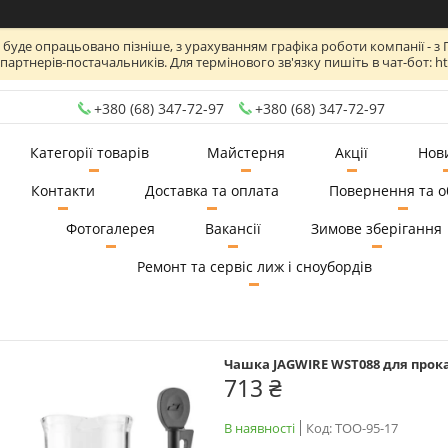
де опрацьовано пізніше, з урахуванням графіка роботи компанії - з Пн по
артнерів-постачальників. Для термінового зв'язку пишіть в чат-бот: htt
+380 (68) 347-72-97
+380 (68) 347-72-97
Категорії товарів
Майстерня
Акції
Нов
Контакти
Доставка та оплата
Повернення та о
Фотогалерея
Вакансії
Зимове зберігання
Ремонт та сервіс лиж і сноубордів
Чашка JAGWIRE WST088 для прока
713 ₴
В наявності
Код:
TOO-95-17