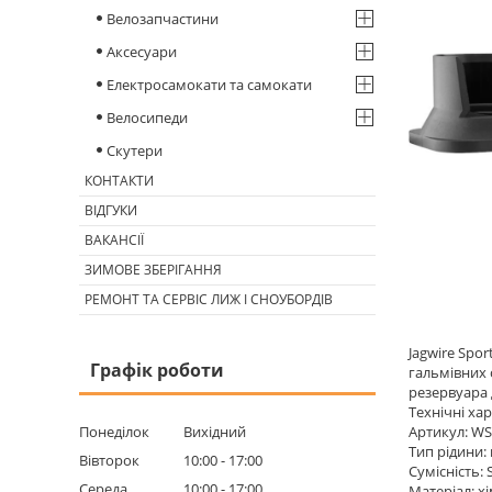
Велозапчастини
Аксесуари
Електросамокати та самокати
Велосипеди
Скутери
КОНТАКТИ
ВІДГУКИ
ВАКАНСІЇ
ЗИМОВЕ ЗБЕРІГАННЯ
РЕМОНТ ТА СЕРВІС ЛИЖ І СНОУБОРДІВ
Jagwire Spo
Графік роботи
гальмівних 
резервуара 
Технічні ха
Понеділок
Вихідний
Артикул: W
Тип рідини: 
Вівторок
10:00
17:00
Сумісність:
Середа
10:00
17:00
Матеріал: х