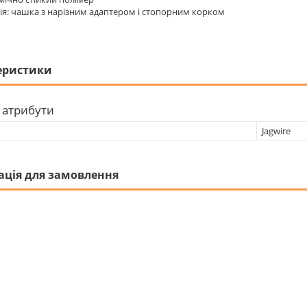
я: чашка з нарізним адаптером і стопорним корком
еристики
 атрибути
Jagwire
ація для замовлення