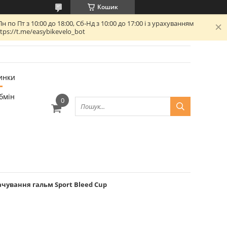
Кошик
 Пт з 10:00 до 18:00, Сб-Нд з 10:00 до 17:00 і з урахуванням
ps://t.me/easybikevelo_bot
инки
бмін
чування гальм Sport Bleed Cup