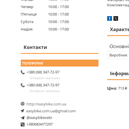
Комплектаці
Четвер
10:00
17:00
Пʼятниця
10:00
17:00
Субота
10:00
17:00
Характ
Неділя
10:00
17:00
Основні
Контакти
Виробник
+380 (68) 347-72-97
Інформ
Інтернет магазин
+380 (68) 347-72-97
Ціна:
713 ₴
Інтернет магазин
http://easybike.com.ua
easybike.com.ua@gmail.com
@easybikevelo
+380683477297