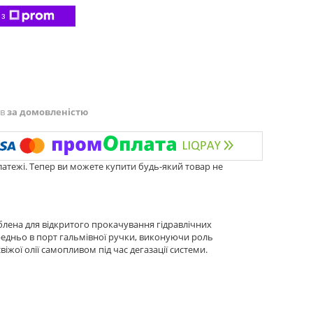
 з
ів
за домовленістю
латежі. Тепер ви можете купити будь-який товар не
роблена для відкритого прокачування гідравлічних
редньо в порт гальмівної ручки, виконуючи роль
жої олії самопливом під час дегазації системи.