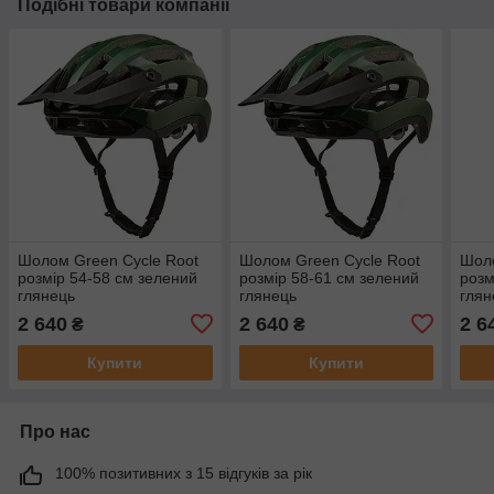
Подібні товари компанії
Шолом Green Cycle Root
Шолом Green Cycle Root
Шоло
розмір 54-58 см зелений
розмір 58-61 см зелений
розм
глянець
глянець
глян
2 640
2 640
2 6
₴
₴
Купити
Купити
Про нас
100% позитивних з 15 відгуків за рік