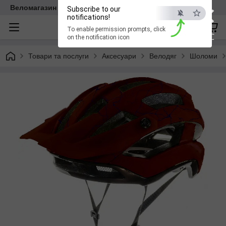
×
Веломагазин EasyBike
Subscribe to our
notifications!
To enable permission prompts, click
ESC
on the notification icon
Товари та послуги
Аксесуари
Велодяг
Шоломи