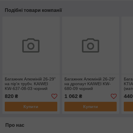
Подібні товари компанії
Багажник Алюмiнiй 26-29"
Багажник Алюмiнiй 26-29"
Бага
на пір'я трубч. KAIWEI
на дропаут KAIWEI KW-
KTIA
KW-637-08-03 чорний
680-09 чорний
(мат
регульоване кріплення
регульоване кріплення
кріп
820
1 062
440
₴
₴
Купити
Купити
Про нас