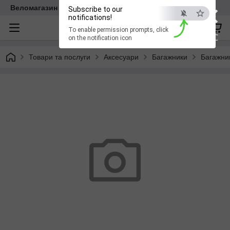
×
Веломагазин EasyBike
Subscribe to our
notifications!
To enable permission prompts, click
ESC
on the notification icon
Товари та послуги
Аксесуари
Багажники
Багажни