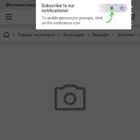
×
Веломагазин EasyBike
Subscribe to our
notifications!
To enable permission prompts, click
ESC
on the notification icon
Товари та послуги
Аксесуари
Велодяг
Шоломи