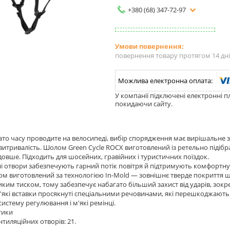
+380 (68) 347-72-97
повернення товару протягом 14 дн
У компанії підключені електронні п
покидаючи сайту.
ато часу проводите на велосипеді, вибір спорядження має вирішальне
 витривалість. Шолом Green Cycle ROCX виготовлений із ретельно підіб
овше. Підходить для шосейних, гравійних і туристичних поїздок.
і отвори забезпечують гарний потік повітря й підтримують комфортну 
м виготовлений за технологією In-Mold — зовнішнє тверде покриття шо
ликим тиском, тому забезпечує набагато більший захист від ударів, зокре
'які вставки просякнуті спеціальними речовинами, які перешкоджають
систему регулювання і м'які ремінці.
тики
нтиляційних отворів: 21.