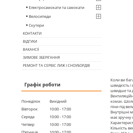
Електросамокати та самокати
Велосипеди
Скутери
КОНТАКТИ
ВІДГУКИ
ВАКАНСІЇ
ЗИМОВЕ ЗБЕРІГАННЯ
РЕМОНТ ТА СЕРВІС ЛИЖ І СНОУБОРДІВ
Коли ви баг
Графік роботи
швидкість і
швидше та д
Вентиляційн
Понеділок
Вихідний
комах. Шоло
піни під ве
Вівторок
10:00
17:00
Внутрішні м
Середа
10:00
17:00
має зручну 
Характерис
Четвер
10:00
17:00
Кількість ве
Пʼятниця
10:00
17:00