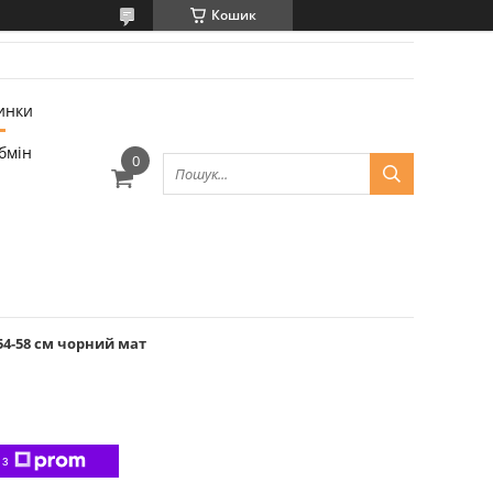
Кошик
инки
бмін
54-58 см чорний мат
 з