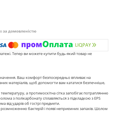
ів
за домовленістю
латежі. Тепер ви можете купити будь-який товар не
 значення. Ваш комфорт безпосередньо впливає на
раних матеріалів, щоб допомогти вам кататися безпечніше,
температуру, а протимоскітна сітка запобігає потраплянню
лома з полікарбонату сплавляється з підкладкою з EPS
ма від ударів об гострі предмети.
 розмноженню бактерій і появі неприємних запахів. Шолом