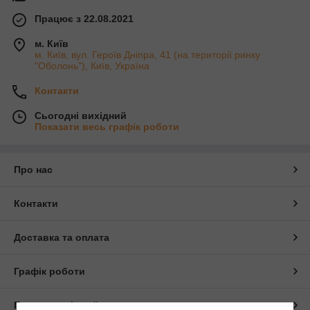
Працює з 22.08.2021
м. Київ
м. Київ, вул. Героїв Дніпра, 41 (на території ринку
"Оболонь"), Київ, Україна
Контакти
Сьогодні вихідний
Показати весь графік роботи
Про нас
Контакти
Доставка та оплата
Графік роботи
Повна версія сайту