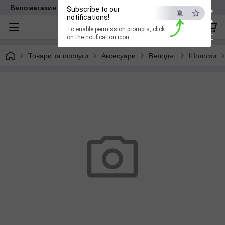
×
Веломагазин EasyBike
Subscribe to our
notifications!
To enable permission prompts, click
ESC
on the notification icon
Товари та послуги
Аксесуари
Велодяг
Шоломи