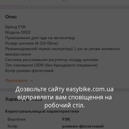
Опис
Бренд FSK
Модель D002
Призначення для їзди на велосипеді
Розмір шолома M (54-58см)
Рекомендований термін експуатації 1 рік за умови активного
використання
Система регулювання регулятор позаду шолома
Тип паковання OEM (без брендового пакування)
Колір рожево-фіолетовий
Приховати
Дозвольте сайту easybike.com.ua
відправляти вам сповіщення на
Характеристики
робочий стіл.
Користувальницькі характеристики
Виробник
FSK
Колір
рожево-фіолетовий