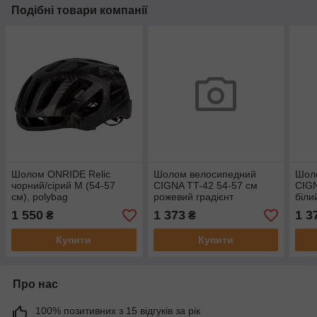
Подібні товари компанії
Шолом ONRIDE Relic
Шолом велосипедний
Шол
чорний/сірий M (54-57
CIGNA TT-42 54-57 см
CIGN
см), polybag
рожевий градієнт
біли
(матовий) AM
(бре
1 550
1 373
1 3
₴
₴
(брендоване пакування)
Купити
Купити
Про нас
100% позитивних з 15 відгуків за рік