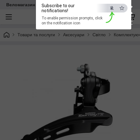
×
Веломагазин EasyBike
Subscribe to our
notifications!
To enable permission prompts, click
ESC
on the notification icon
Товари та послуги
Аксесуари
Світло
Комплектуюч