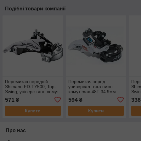
Подібні товари компанії
Перемикач передній
Перемикач перед.
Пере
Shimano FD-TY500, Top-
универсал. тяга нижн.
Shim
Swing, універс.тяга, хомут
хомут max-48T 34.9мм
Swin
34.9мм (S/M адаптеры),
(адаптер 31.8мм)мм
31.8
571
594
338
₴
₴
для 42Т
SHIMANO FD-M310
срiблястий з
Купити
Купити
Про нас