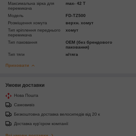
Максимальна зірка для
max- 42 T
перемикача
Мoдель
FD-TZ500
Розміщення хомута
верхн. хомут
Тип кріплення переднього
хомут
перемикача
Тип паковання
OEM (без брендового
паковання)
Тип тяги
н/тяга
Приховати
Умови доставки
Нова Пошта
Самовивіз
Безкоштовна доставка велосипедів від 20 к
Доставка кур'єром компанії
Всі умови доставки