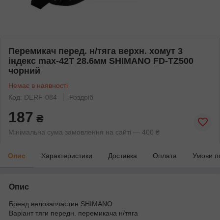
Перемикач перед. н/тяга верхн. хомут 3
індекс max-42T 28.6мм SHIMANO FD-TZ500
чорний
Немає в наявності
Код: DERF-084
Роздріб
187
₴
Мінімальна сума замовлення на сайті — 400 ₴
Опис
Характеристики
Доставка
Оплата
Умови п
Опис
Бренд велозапчастин SHIMANO
Варіант тяги передн. перемикача н/тяга