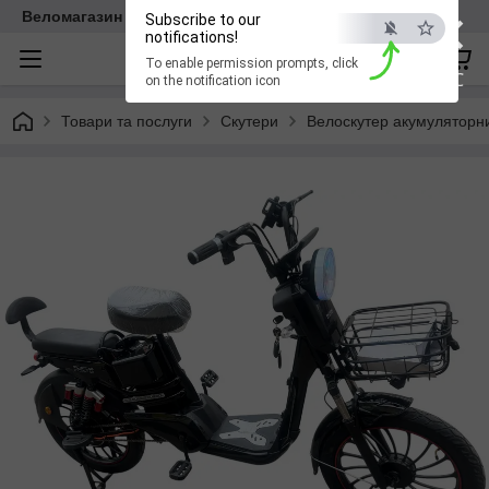
×
Веломагазин EasyBike
Subscribe to our
notifications!
To enable permission prompts, click
ESC
on the notification icon
Товари та послуги
Скутери
Велоскутер акумуляторн