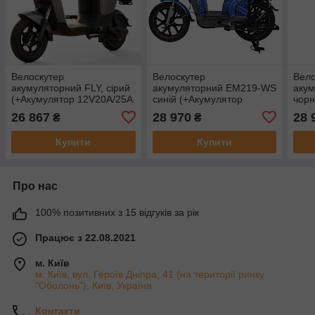
Велоскутер
Велоскутер
Вело
акумуляторний FLY, сірий
акумуляторний EM219-WS
аку
(+Акумулятор 12V20A/25А
синій (+Акумулятор
чорн
4шт)
12V15A/12А 5шт)
12V1
26 867
28 970
28 
₴
₴
Купити
Купити
Про нас
100% позитивних з 15 відгуків за рік
Працює з 22.08.2021
м. Київ
м. Київ, вул. Героїв Дніпра, 41 (на території ринку
"Оболонь"), Київ, Україна
Контакти