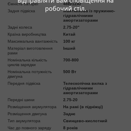
відправляти вам сповіщення на
Ємність батареї
48В/12Аг
робочий стіл.
Задня підвіска
Маятникова із пружинно-
гідравлічними
амортизаторами
Задні колеса
2.75-20"
Країна виробництва
Китай
Максимальна вантажність
100 кг
Матеріал виготовлення
Інший
рами
Номінальна кількість
700-800
циклів зарядки
Номінальна потужність
500 Вт
двигуна
Передня підвіска
Телескопічна вилка з
гідравлічними
амортизаторами
Передні шини
2.75-20
Розміщення акумулятора
На рамі (в підніжці)
Розміщення двигуна
Заднє
Тип акумулятора
Свинцево-кислотний
Час до повного заряду
8 років