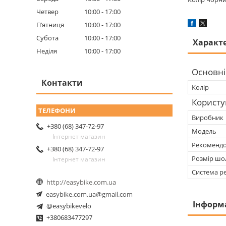
Четвер
10:00
17:00
Пʼятниця
10:00
17:00
Субота
10:00
17:00
Характ
Неділя
10:00
17:00
Основні
Контакти
Колір
Користу
Виробник
+380 (68) 347-72-97
Мoдель
Інтернет магазин
Рекомендо
+380 (68) 347-72-97
Розмір шо
Інтернет магазин
Система р
http://easybike.com.ua
easybike.com.ua@gmail.com
Інформ
@easybikevelo
+380683477297