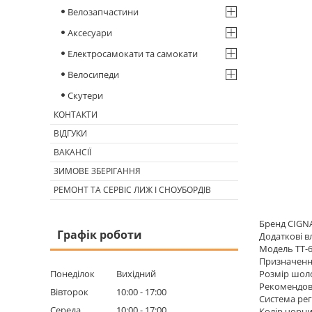
Велозапчастини
Аксесуари
Електросамокати та самокати
Велосипеди
Скутери
КОНТАКТИ
ВІДГУКИ
ВАКАНСІЇ
ЗИМОВЕ ЗБЕРІГАННЯ
РЕМОНТ ТА СЕРВІС ЛИЖ І СНОУБОРДІВ
Бренд CIGN
Графік роботи
Додаткові в
Модель TT-
Призначення
Понеділок
Вихідний
Розмір шоло
Рекомендова
Вівторок
10:00
17:00
Система ре
Середа
10:00
17:00
Колір чорни