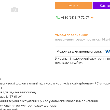
Купити
Купити
+380 (68) 347-72-97
повернення товару протягом 14 дн
У компанії підключені електронні п
покидаючи сайту.
A
ластивості шолома литий під тиском корпус із полікарбонату (PC) з чо
64
 для їзди на велосипеді
ма L (57-61см)
ний термін експуатації 1 рік за умови активного використання
гулювання регулятор позаду шолома
й (матовий)