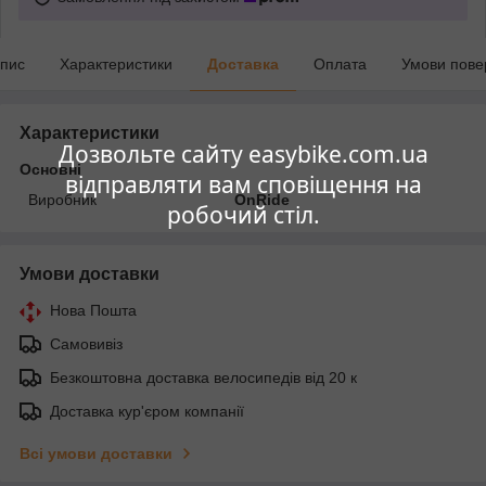
пис
Характеристики
Доставка
Оплата
Умови пове
Характеристики
Дозвольте сайту easybike.com.ua
Основні
відправляти вам сповіщення на
Виробник
OnRide
робочий стіл.
Умови доставки
Нова Пошта
Самовивіз
Безкоштовна доставка велосипедів від 20 к
Доставка кур'єром компанії
Всі умови доставки