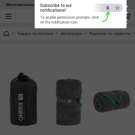
×
Веломагазин EasyBike
Subscribe to our
notifications!
To enable permission prompts, click
ESC
on the notification icon
Товари та послуги
Аксесуари
Рушники та серветки