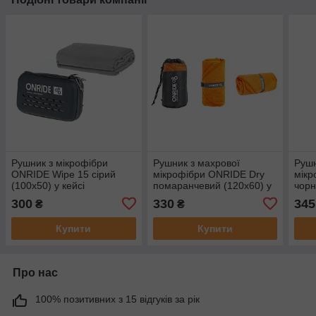
Рушник з мікрофібри
Рушник з махрової
Рушн
ONRIDE Wipe 15 сірий
мікрофібри ONRIDE Dry
мікр
(100х50) у кейсі
помаранчевий (120х60) у
чорн
чохлі
300
330
345
₴
₴
Купити
Купити
Про нас
100% позитивних з 15 відгуків за рік