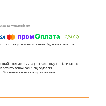
ів
за домовленістю
латежі. Тепер ви можете купити будь-який товар не
ктний в складеному та розкладеному стані. Ви також
ля захисту вашої рами, від подряпин.
кті 3 сталевих гвинта з подовжувачами.