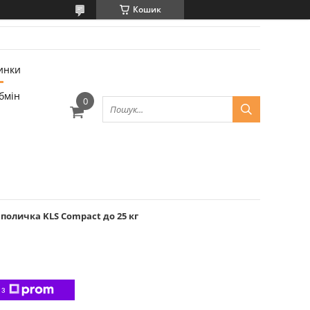
Кошик
инки
бмін
 поличка KLS Compact до 25 кг
 з