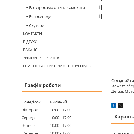
Електросамокати та самокати
Велосипеди
Скутери
КОНТАКТИ
ВІДГУКИ
ВАКАНСІЇ
ЗИМОВЕ ЗБЕРІГАННЯ
РЕМОНТ ТА СЕРВІС ЛИЖ І СНОУБОРДІВ
Складний га
Графік роботи
можете збер
Деталі: Мат
Понеділок
Вихідний
Вівторок
10:00
17:00
Характ
Середа
10:00
17:00
Четвер
10:00
17:00
Пʼятниця
10:00
17:00