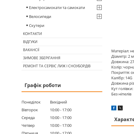
Електросамокати та самокати
Велосипеди
Скутери
КОНТАКТИ
ВІДГУКИ
ВАКАНСІЇ
Матеріал: н
Діаметр: 2 
ЗИМОВЕ ЗБЕРІГАННЯ
Довжина: 2
РЕМОНТ ТА СЕРВІС ЛИЖ І СНОУБОРДІВ
Колір: чорн
Покриття: о
Калібр: 14G
Довжина різ
Графік роботи
Кут голівки:
Без ніпелів
Понеділок
Вихідний
Вівторок
10:00
17:00
Середа
10:00
17:00
Характ
Четвер
10:00
17:00
Пʼятниця
10:00
17:00