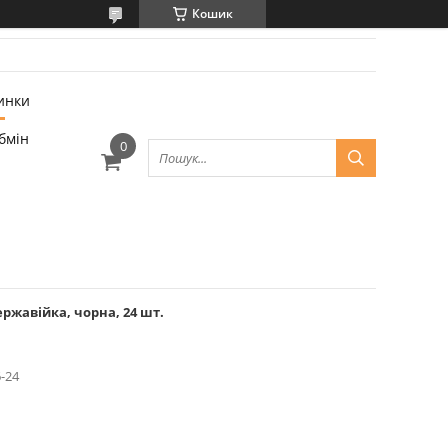
Кошик
инки
бмін
ержавійка, чорна, 24 шт.
-24