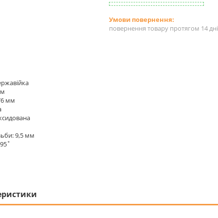
повернення товару протягом 14 дн
ержавійка
мм
76 мм
а
ксидована
ьби: 9,5 мм
 95˚
еристики