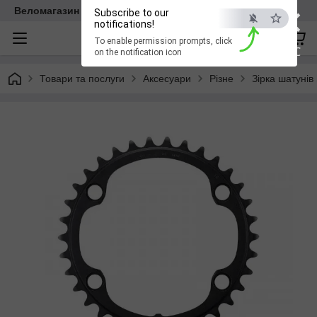
×
Веломагазин EasyBike
Subscribe to our
notifications!
To enable permission prompts, click
ESC
on the notification icon
Товари та послуги
Аксесуари
Різне
Зірка шатуні