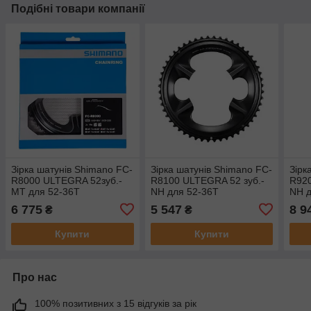
Подібні товари компанії
Зірка шатунів Shimano FC-
Зірка шатунів Shimano FC-
Зірк
R8000 ULTEGRA 52зуб.-
R8100 ULTEGRA 52 зуб.-
R920
MT для 52-36T
NH для 52-36T
NH д
6 775
5 547
8 9
₴
₴
Купити
Купити
Про нас
100% позитивних з 15 відгуків за рік