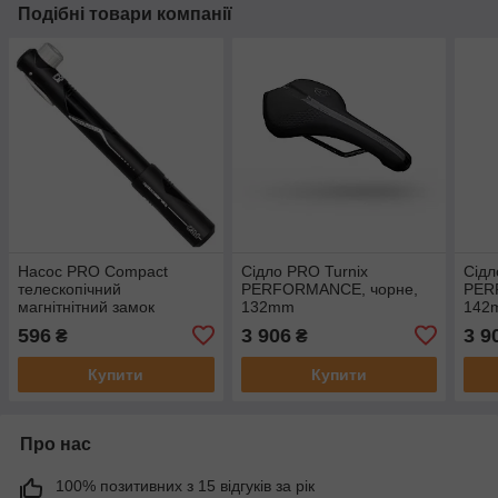
Подібні товари компанії
Насос PRO Compact
Сідло PRO Turnix
Сідл
телескопічний
PERFORMANCE, чорне,
PER
магнітнітний замок
132mm
142
596
3 906
3 9
₴
₴
Купити
Купити
Про нас
100% позитивних з 15 відгуків за рік