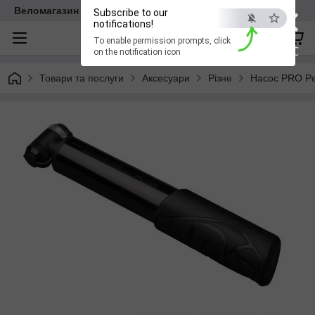
×
Веломагазин EasyBike
Subscribe to our
notifications!
To enable permission prompts, click
ESC
on the notification icon
Товари та послуги
Аксесуари
Різне
Насос PRO Pe