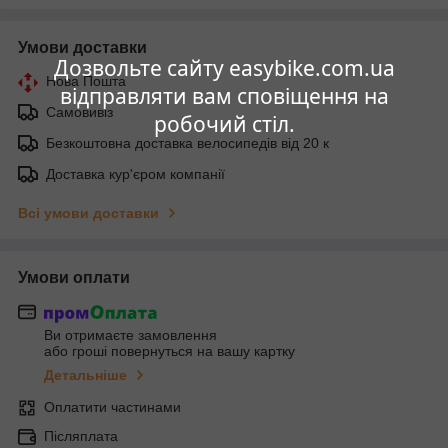
Умови доставки
Дозвольте сайту easybike.com.ua
Нова Пошта
відправляти вам сповіщення на
Самовивіз
робочий стіл.
Безкоштовна доставка велосипедів від 20 к
Доставка кур'єром компанії
Всі умови доставки
Умови оплати
Ви отримаєте замовлення
або гроші повернуться на вашу картку
Детальніше
Оплатити частинами
Післяплата