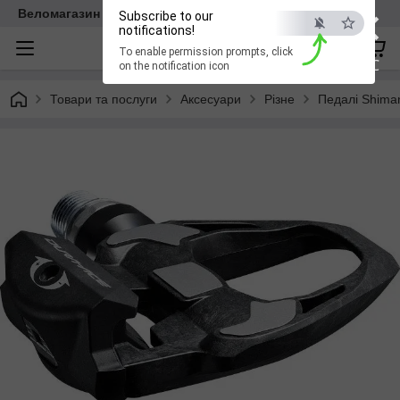
×
Веломагазин EasyBike
Subscribe to our
notifications!
To enable permission prompts, click
ESC
on the notification icon
Товари та послуги
Аксесуари
Різне
Педалі Shima