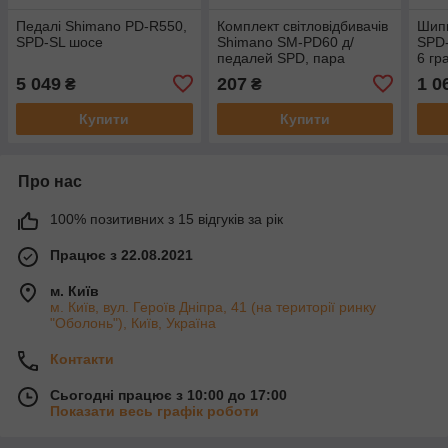
Педалі Shimano PD-R550,
Комплект світловідбивачів
Шип
SPD-SL шосе
Shimano SM-PD60 д/
SPD-
педалей SPD, пара
6 гр
5 049
207
1 0
₴
₴
Купити
Купити
Про нас
100% позитивних з 15 відгуків за рік
Працює з 22.08.2021
м. Київ
м. Київ, вул. Героїв Дніпра, 41 (на території ринку
"Оболонь"), Київ, Україна
Контакти
Сьогодні працює з 10:00 до 17:00
Показати весь графік роботи