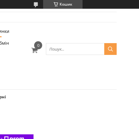
Кошик
инки
бмін
рні