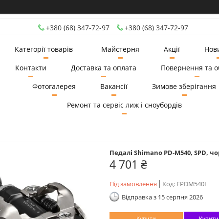
+380 (68) 347-72-97
+380 (68) 347-72-97
Категорії товарів
Майстерня
Акції
Нов
Контакти
Доставка та оплата
Повернення та о
Фотогалерея
Вакансії
Зимове зберігання
Ремонт та сервіс лиж і сноубордів
Педалі Shimano PD-M540, SPD, чо
4 701 ₴
Під замовлення
Код:
EPDM540L
Відправка з 15 серпня 2026