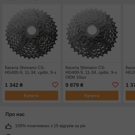
Касета Shimano CS-
Касета Shimano CS-
Касе
HG400-9, 11-34, срібл, 9-з
HG400-9, 11-34, срібл, 9-з
HG20
OEM 10шт.
1 342
9 879
1 3
₴
₴
Купити
Купити
Про нас
100% позитивних з 15 відгуків за рік