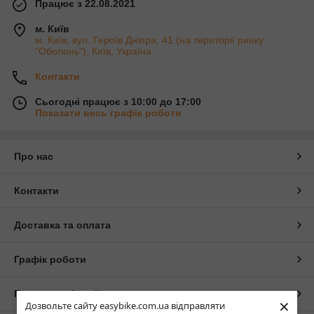
Працює з 22.08.2021
м. Київ
м. Київ, вул. Героїв Дніпра, 41 (на території ринку
"Оболонь"), Київ, Україна
Контакти
Сьогодні працює з 10:00 до 17:00
Показати весь графік роботи
Про нас
Контакти
Доставка та оплата
Графік роботи
Повна версія сайту
×
Дозвольте сайту easybike.com.ua відправляти