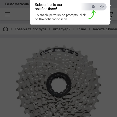
×
Веломагазин EasyBike
Subscribe to our
notifications!
To enable permission prompts, click
ESC
on the notification icon
Товари та послуги
Аксесуари
Різне
Касета Shiman