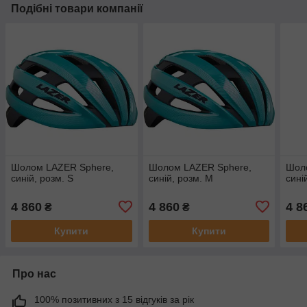
Подібні товари компанії
Шолом LAZER Sphere,
Шолом LAZER Sphere,
Шол
синій, розм. S
синій, розм. M
сині
4 860
4 860
4 8
₴
₴
Купити
Купити
Про нас
100% позитивних з 15 відгуків за рік