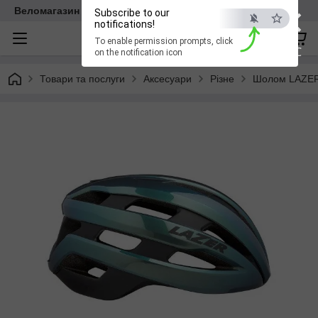
×
Веломагазин EasyBike
Subscribe to our
notifications!
To enable permission prompts, click
ESC
on the notification icon
Товари та послуги
Аксесуари
Різне
Шолом LAZER 