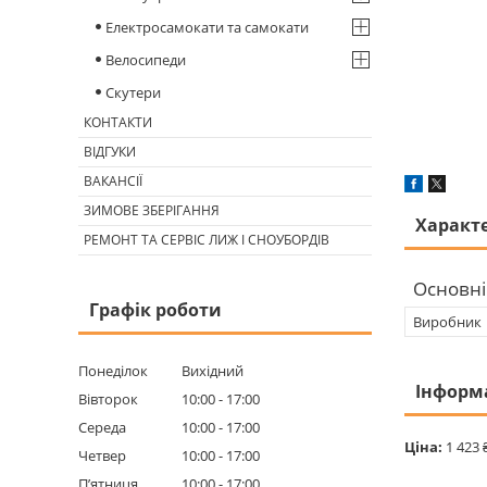
Електросамокати та самокати
Велосипеди
Скутери
КОНТАКТИ
ВІДГУКИ
ВАКАНСІЇ
ЗИМОВЕ ЗБЕРІГАННЯ
Характ
РЕМОНТ ТА СЕРВІС ЛИЖ І СНОУБОРДІВ
Основні
Графік роботи
Виробник
Понеділок
Вихідний
Інформ
Вівторок
10:00
17:00
Середа
10:00
17:00
Ціна:
1 423 
Четвер
10:00
17:00
Пʼятниця
10:00
17:00