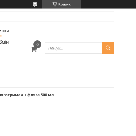
Кошик
инки
бмін
ляготримач + фляга 500 мл