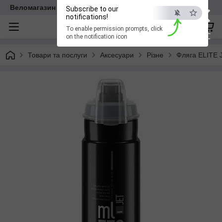
×
Веломагазин EasyBike
Subscribe to our
notifications!
To enable permission prompts, click
ESC
on the notification icon
Товари та послуги
Аксесуари
Різне
Фляга ELITE 