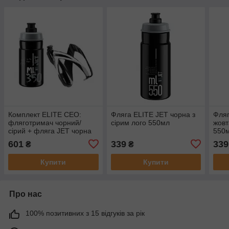
Комплект ELITE CEO:
Фляга ELITE JET чорна з
Фляг
фляготримач чорний/
сірим лого 550мл
жовт
сірий + фляга JET чорна
550
350мл
601
339
339
₴
₴
Купити
Купити
Про нас
100% позитивних з 15 відгуків за рік