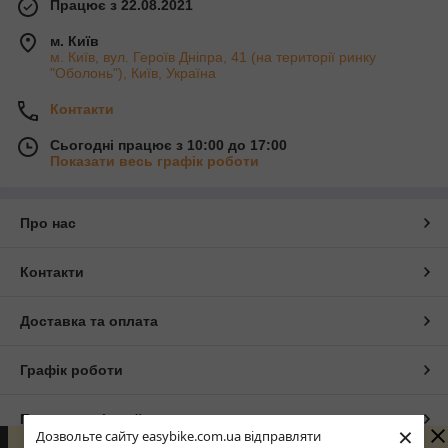
Працює з 22.08.2021
м. Київ
м. Київ, вул. Героїв Дніпра, 41 (на території ринку
"Оболонь"), Київ, Україна
Контакти
Сьогодні працює з 10:00 до 17:00
Показати весь графік роботи
Про нас
Контакти
Доставка та оплата
Графік роботи
Повна версія сайту
×
Дозвольте сайту easybike.com.ua відправляти
Вітаємо в нашому веломагазині! Ваше замовлення буде