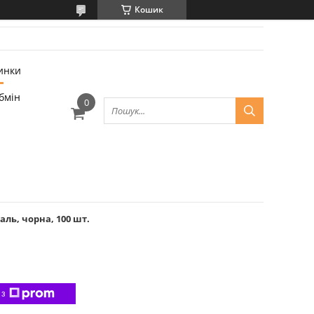
Кошик
инки
бмін
аль, чорна, 100 шт.
 з