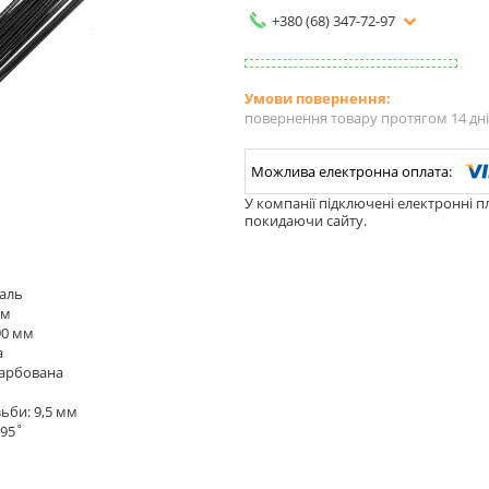
+380 (68) 347-72-97
повернення товару протягом 14 дн
У компанії підключені електронні п
покидаючи сайту.
таль
мм
90 мм
а
фарбована
ьби: 9,5 мм
 95˚