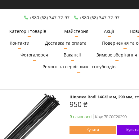
+380 (68) 347-72-97
+380 (68) 347-72-97
Категорії товарів
Майстерня
Акції
Нов
Контакти
Доставка та оплата
Повернення та о
Фотогалерея
Вакансії
Зимове зберігання
Ремонт та сервіс лиж і сноубордів
Шприха Rodi 14G/2 мм, 290 мм, ст
950 ₴
В наявності
Код:
7RC0C20290
Купити
Купити