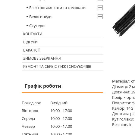
Електросамокати та самокати
Велосипеди
Скутери
КОНТАКТИ
ВІДГУКИ
ВАКАНСІЇ
ЗИМОВЕ ЗБЕРІГАННЯ
РЕМОНТ ТА СЕРВІС ЛИЖ І СНОУБОРДІВ
Матеріал: с
Графік роботи
Діаметр: 2 
Довжина: 2
Колір: чорн
Понеділок
Вихідний
Покриття: 
Калібр: 14G
Вівторок
10:00
17:00
Довжина різ
Середа
10:00
17:00
Кут голівки:
Без ніпелів
Четвер
10:00
17:00
Пʼятниця
10:00
17:00