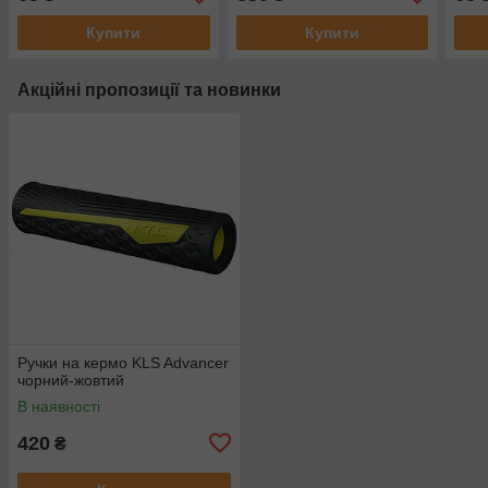
поліетилен
(10шт)
Купити
Купити
Акційні пропозиції та новинки
Ручки на кермо KLS Advancer
чорний-жовтий
В наявності
420
₴