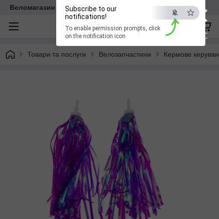
×
Веломагазин EasyBike
Subscribe to our
notifications!
To enable permission prompts, click
ESC
on the notification icon
Товари та послуги
Велозапчастини
Кермове керува