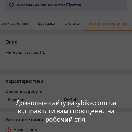
Замовлення під захистом
арактеристики
Доставка
Оплата
Умови повернення
Опис
Матеріал стрічок: PE
Характеристики
Основні атрибути
Виробник
OnRide
Дозвольте сайту easybike.com.ua
відправляти вам сповіщення на
робочий стіл.
Умови доставки
Нова Пошта