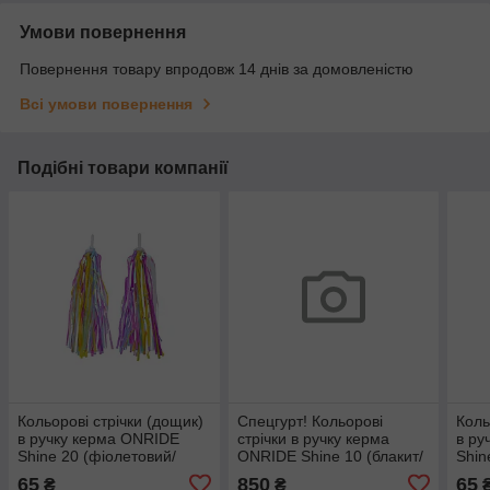
Умови повернення
Повернення товару впродовж 14 днів за домовленістю
Всі умови повернення
Подібні товари компанії
Кольорові стрічки (дощик)
Спецгурт! Кольорові
Коль
в ручку керма ONRIDE
стрічки в ручку керма
в ру
Shine 20 (фіолетовий/
ONRIDE Shine 10 (блакит/
Shin
жовтий/блакитний)
рожев/білий) тканина
зеле
65
850
65
₴
₴