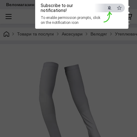
×
Веломагазин EasyBike
Subscribe to our
notifications!
To enable permission prompts, click
ESC
on the notification icon
Товари та послуги
Аксесуари
Велодяг
Утеплювачі