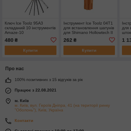
Ключ Ice Toolz 95A3
Інструмент Ice Toolz 04T1
Інст
складаний 10 інструментів
для встановлення шатунів
для 
Amaze-10
для Shimano Hollowtech II
шток
480
262
1 1
₴
₴
Купити
Купити
Про нас
100% позитивних з 15 відгуків за рік
Працює з 22.08.2021
м. Київ
м. Київ, вул. Героїв Дніпра, 41 (на території ринку
"Оболонь"), Київ, Україна
Контакти
Сьогодні працює з 10:00 до 17:00