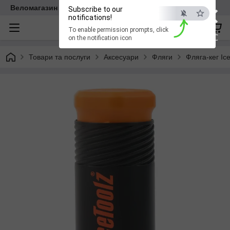
×
Веломагазин EasyBike
Subscribe to our
notifications!
To enable permission prompts, click
ESC
on the notification icon
Товари та послуги
Аксесуари
Фляги
Фляга-кег Ic