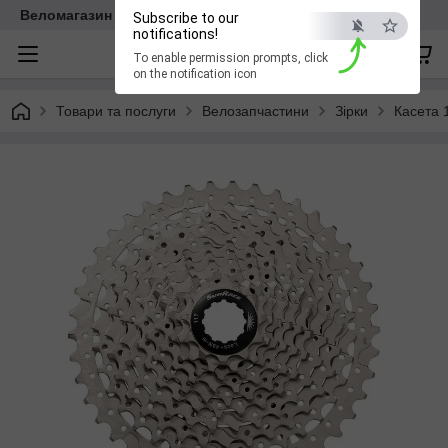
Веломагазин EasyBike
Subscribe to our
notifications!
To enable permission prompts, click
on the notification icon
Товари та послуги
Велозапчастини
Зiрки
Касета 