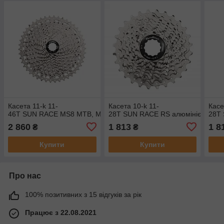
Касета 11-k 11-
Касета 10-k 11-
Касе
46T SUN RACE MS8 MTB, Metallic Silver
28T SUN RACE RS алюмінієвий павук
28T 
2 860
1 813
1 8
₴
₴
Купити
Купити
Про нас
100% позитивних з 15 відгуків за рік
Працює з 22.08.2021