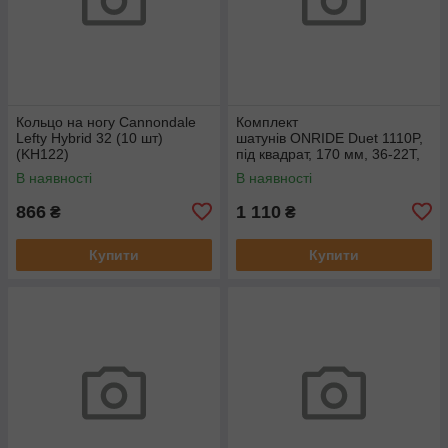
Кольцо на ногу Cannondale
Комплект
Lefty Hybrid 32 (10 шт)
шатунів ONRIDE Duet 1110P,
(KH122)
під квадрат, 170 мм, 36-22T,
на 11/10/9 шв., чорний
В наявності
В наявності
866
1 110
₴
₴
Купити
Купити