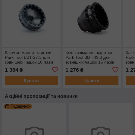
Ключ знімання. каретки
Ключ знімання. каретки
Ключ
Park Tool BBT-27.3 для
Park Tool BBT-49.3 для
Park
зовнішніх чашок 16 пазів
зовнішніх чашок 16 пазів
зовн
(49mm) для FSA®
(39 mm) для Shimano®
(41 
1 364
1 276
1 2
₴
₴
MegaEvo®
XTR® BB93, Dura-Ace®
BBR6
Купити
Купити
Акційні пропозиції та новинки
Подарунок