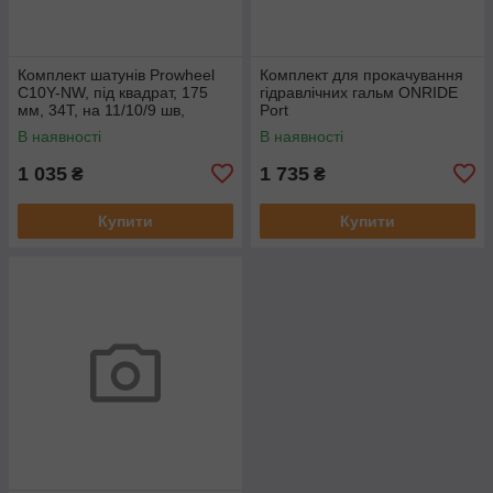
Комплект шатунів Prowheel
Комплект для прокачування
C10Y-NW, під квадрат, 175
гідравлічних гальм ONRIDE
мм, 34T, на 11/10/9 шв,
Port
чорний
В наявності
В наявності
1 035
1 735
₴
₴
Купити
Купити