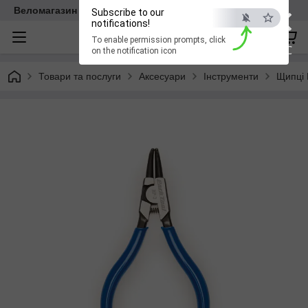
×
Веломагазин EasyBike
Subscribe to our
notifications!
To enable permission prompts, click
ESC
on the notification icon
Товари та послуги
Аксесуари
Інструменти
Щипці 