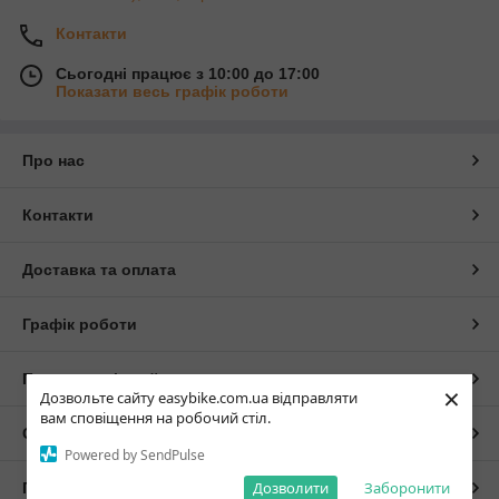
Контакти
Сьогодні працює з 10:00 до 17:00
Показати весь графік роботи
Про нас
Контакти
Доставка та оплата
Графік роботи
Повна версія сайту
×
Дозвольте сайту easybike.com.ua відправляти
вам сповіщення на робочий стіл.
Сайт створено на маркетплейсі
Prom.ua
Powered by SendPulse
Дозволити
Заборонити
Політика конфіденційності