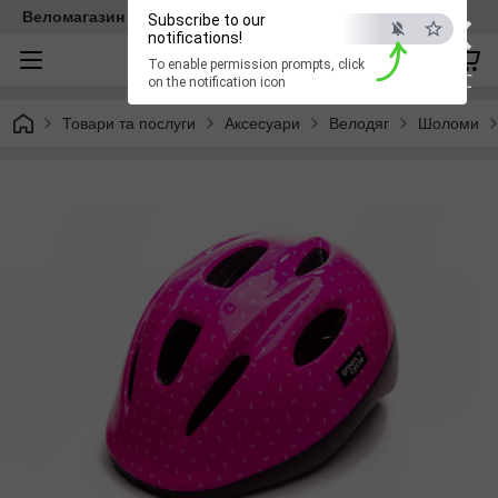
×
Веломагазин EasyBike
Subscribe to our
notifications!
To enable permission prompts, click
ESC
on the notification icon
Товари та послуги
Аксесуари
Велодяг
Шоломи