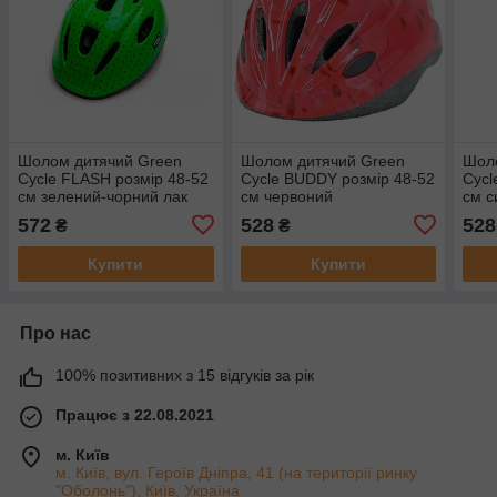
Шолом дитячий Green
Шолом дитячий Green
Шол
Cycle FLASH розмір 48-52
Cycle BUDDY розмір 48-52
Cycl
см зелений-чорний лак
см червоний
см с
572
528
528
₴
₴
Купити
Купити
Про нас
100% позитивних з 15 відгуків за рік
Працює з 22.08.2021
м. Київ
м. Київ, вул. Героїв Дніпра, 41 (на території ринку
"Оболонь"), Київ, Україна