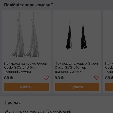
Подібні товари компанії
Прикраса на кермо Green
Прикраса на кермо Green
Прик
Cycle GCS-540 білі
Cycle GCS-540 чорні
Cycl
тканинні смужки
тканинні смужки
ткан
88
88
88
₴
₴
Купити
Купити
Про нас
100% позитивних з 15 відгуків за рік