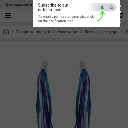
×
Веломагазин EasyBike
Subscribe to our
notifications!
To enable permission prompts, click
ESC
on the notification icon
Товари та послуги
Аксесуари
Дитячі аксессуари