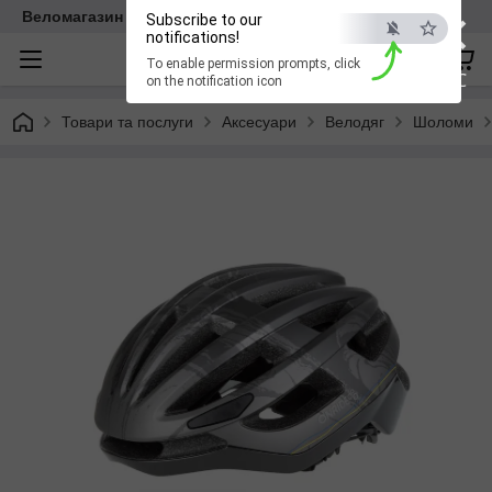
×
Веломагазин EasyBike
Subscribe to our
notifications!
To enable permission prompts, click
ESC
on the notification icon
Товари та послуги
Аксесуари
Велодяг
Шоломи