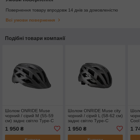
Повернення товару впродовж 14 днів за домовленістю
Всі умови повернення
Подібні товари компанії
Шолом ONRIDE Muse
Шолом ONRIDE Muse city
Шол
чорний / сірий M (55-59
чорний / сірий L (58-62 см)
чорн
см) заднє світло Type-C
заднє світло Type-C
Cool
1 950
1 950
1 7
₴
₴
Купити
Купити