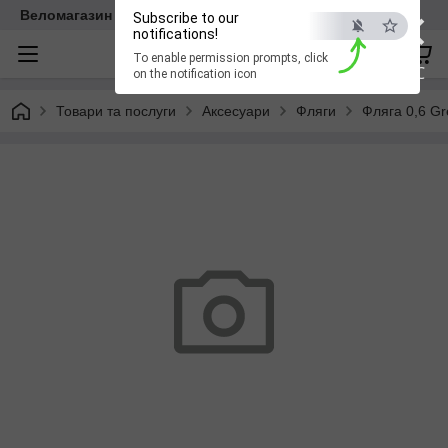
×
Веломагазин EasyBike
Subscribe to our
notifications!
To enable permission prompts, click
ESC
on the notification icon
Товари та послуги
Аксесуари
Фляги
Фляга 0,6 Gr