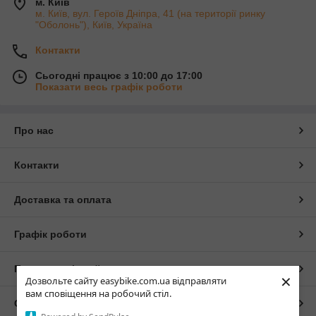
м. Київ
м. Київ, вул. Героїв Дніпра, 41 (на території ринку
"Оболонь"), Київ, Україна
Контакти
Сьогодні працює з 10:00 до 17:00
Показати весь графік роботи
Про нас
Контакти
Доставка та оплата
Графік роботи
Повна версія сайту
×
Дозвольте сайту easybike.com.ua відправляти
вам сповіщення на робочий стіл.
Сайт створено на маркетплейсі
Prom.ua