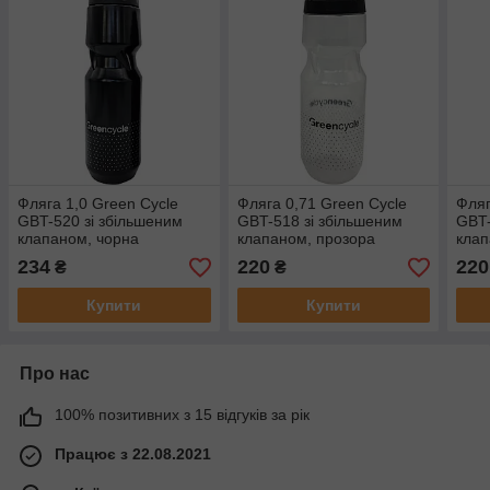
Фляга 1,0 Green Cycle
Фляга 0,71 Green Cycle
Фляг
GBT-520 зі збільшеним
GBT-518 зі збільшеним
GBT-
клапаном, чорна
клапаном, прозора
клап
234
220
220
₴
₴
Купити
Купити
Про нас
100% позитивних з 15 відгуків за рік
Працює з 22.08.2021