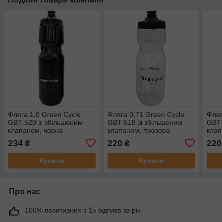
Фляга 1,0 Green Cycle
Фляга 0,71 Green Cycle
Фляг
GBT-520 зі збільшеним
GBT-518 зі збільшеним
GBT-
клапаном, чорна
клапаном, прозора
клап
234
220
220
₴
₴
Купити
Купити
Про нас
100% позитивних з 15 відгуків за рік