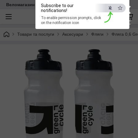
×
Веломагазин EasyBike
Subscribe to our
notifications!
To enable permission prompts, click
ESC
on the notification icon
Товари та послуги
Аксесуари
Фляги
Фляга 0,6 Gr