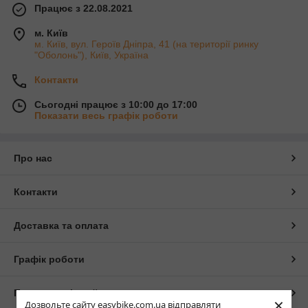
Працює з 22.08.2021
м. Київ
м. Київ, вул. Героїв Дніпра, 41 (на території ринку
"Оболонь"), Київ, Україна
Контакти
Сьогодні працює з 10:00 до 17:00
Показати весь графік роботи
Про нас
Контакти
Доставка та оплата
Графік роботи
Повна версія сайту
×
Дозвольте сайту easybike.com.ua відправляти