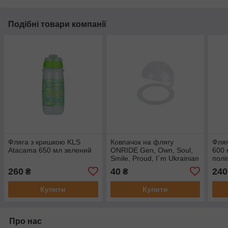
Подібні товари компанії
Фляга з кришкою KLS
Ковпачок на флягу
Фляг
Atacama 650 мл зелений
ONRIDE Gen, Own, Soul,
600 
Smile, Proud, I`m Ukrainian
полі
(600 мл / 800 мл)
чор
260
40
240
₴
₴
Купити
Купити
Про нас