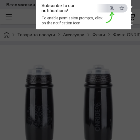
×
Веломагазин EasyBike
Subscribe to our
notifications!
To enable permission prompts, click
ESC
on the notification icon
Товари та послуги
Аксесуари
Фляги
Фляга ONRIDE