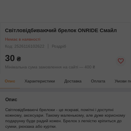
Світловідбиваючий брелок ONRIDE Смайл
Немає в наявності
Код: 2526116102622
Роздріб
30
₴
Мінімальна сума замовлення на сайті — 400 ₴
Опис
Характеристики
Доставка
Оплата
Умови п
Опис
Світловідбиваючі брелоки - це яскраві, помітні і доступні
кожному, аксесуари. Такому маленькому, але дуже корисному
подарунку буде радий кожен. Брелок з легкістю кріпиться до
сумки, рюкзака або куртки.