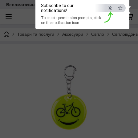
×
Веломагазин EasyBike
Subscribe to our
notifications!
To enable permission prompts, click
ESC
on the notification icon
Товари та послуги
Аксесуари
Світло
Світловідбив