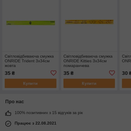
Світловідбиваюча смужка
Світловідбиваюча смужка
Світ
ONRIDE Trident 3x34см
ONRIDE Kitties 3x34см
ONR
жовта
помаранчева
35
35
30
₴
₴
Купити
Купити
Про нас
100% позитивних з 15 відгуків за рік
Працює з 22.08.2021