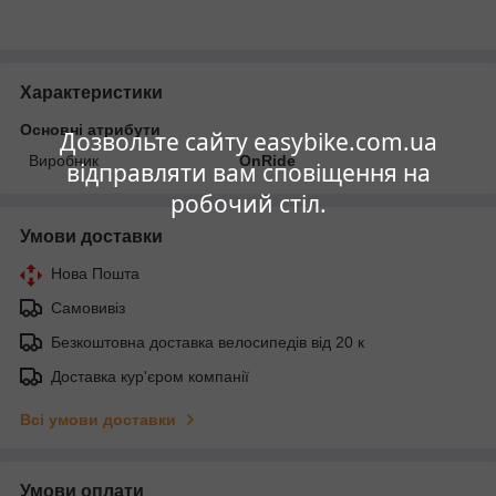
Характеристики
Основні атрибути
Дозвольте сайту easybike.com.ua
Виробник
OnRide
відправляти вам сповіщення на
робочий стіл.
Умови доставки
Нова Пошта
Самовивіз
Безкоштовна доставка велосипедів від 20 к
Доставка кур'єром компанії
Всі умови доставки
Умови оплати