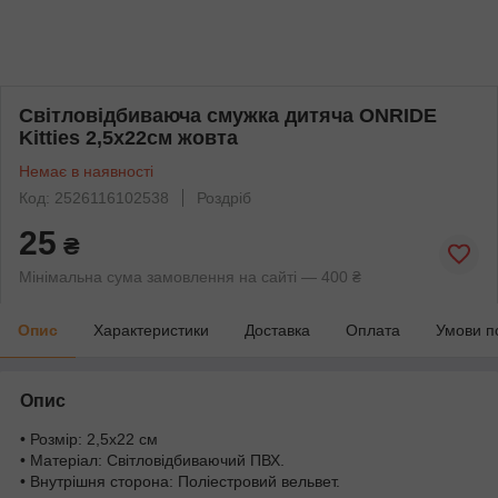
Світловідбиваюча смужка дитяча ONRIDE
Kitties 2,5х22см жовта
Немає в наявності
Код: 2526116102538
Роздріб
25
₴
Мінімальна сума замовлення на сайті — 400 ₴
Опис
Характеристики
Доставка
Оплата
Умови п
Опис
• Розмір: 2,5х22 см
• Матеріал: Світловідбиваючий ПВХ.
• Внутрішня сторона: Поліестровий вельвет.