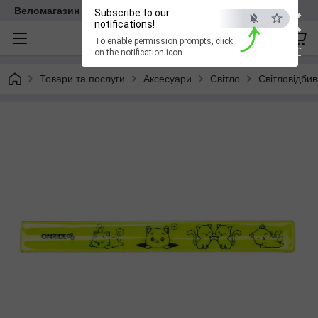
×
Веломагазин EasyBike
Subscribe to our
notifications!
To enable permission prompts, click
ESC
on the notification icon
Товари та послуги
Аксесуари
Світло
Світловідбив