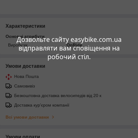
Характеристики
Основні атрибути
Дозвольте сайту easybike.com.ua
Виробник
OnRide
відправляти вам сповіщення на
робочий стіл.
Умови доставки
Нова Пошта
Самовивіз
Безкоштовна доставка велосипедів від 20 к
Доставка кур'єром компанії
Всі умови доставки
Умови оплати