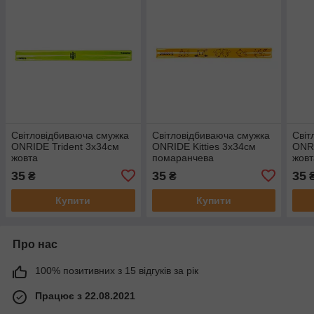
Світловідбиваюча смужка
Світловідбиваюча смужка
Світ
ONRIDE Trident 3x34см
ONRIDE Kitties 3x34см
ONR
жовта
помаранчева
жовт
35
35
35
₴
₴
Купити
Купити
Про нас
100% позитивних з 15 відгуків за рік
Працює з 22.08.2021