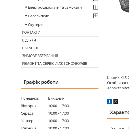
Електросамокати та самокати
Велосипеди
Скутери
КОНТАКТИ
ВІДГУКИ
ВАКАНСІЇ
ЗИМОВЕ ЗБЕРІГАННЯ
РЕМОНТ ТА СЕРВІС ЛИЖ І СНОУБОРДІВ
Кошик KLS C
Графік роботи
Особливості
Характерист
Понеділок
Вихідний
Вівторок
10:00
17:00
Характ
Середа
10:00
17:00
Четвер
10:00
17:00
Пʼятниця
10:00
17:00