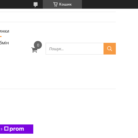
Кошик
инки
бмін
 з