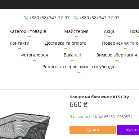
+380 (68) 347-72-97
+380 (68) 347-72-97
Категорії товарів
Майстерня
Акції
Нов
Контакти
Доставка та оплата
Повернення та о
Фотогалерея
Вакансії
Зимове зберігання
Ремонт та сервіс лиж і сноубордів
Кошик на багажник KLS City
660 ₴
В наявності
Код:
8585019360571
Купити
Купити