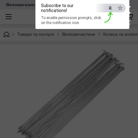
×
Веломагазин EasyBike
Subscribe to our
notifications!
To enable permission prompts, click
ESC
on the notification icon
Товари та послуги
Велозапчастини
Колеса та колісн