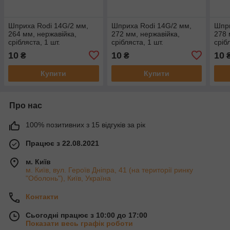
Шприха Rodi 14G/2 мм,
Шприха Rodi 14G/2 мм,
Шпри
264 мм, нержавійка,
272 мм, нержавійка,
278 
срібляста, 1 шт.
срібляста, 1 шт.
сріб
10
10
10
₴
₴
Купити
Купити
Про нас
100% позитивних з 15 відгуків за рік
Працює з 22.08.2021
м. Київ
м. Київ, вул. Героїв Дніпра, 41 (на території ринку
"Оболонь"), Київ, Україна
Контакти
Сьогодні працює з 10:00 до 17:00
Показати весь графік роботи