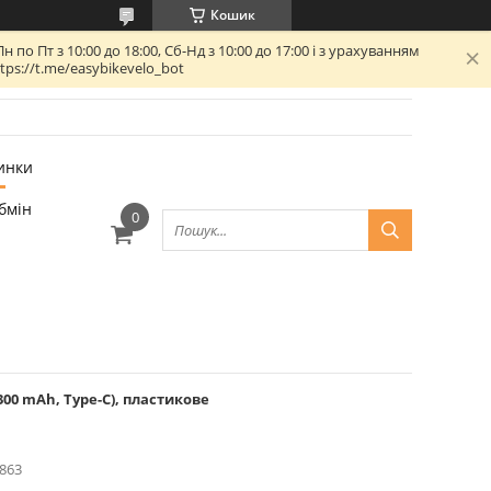
Кошик
 Пт з 10:00 до 18:00, Сб-Нд з 10:00 до 17:00 і з урахуванням
ps://t.me/easybikevelo_bot
инки
бмін
 300 mAh, Type-C), пластикове
863