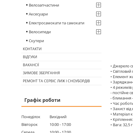
Велозапчастини
Аксесуари
Електросамокати та самокати
Велосипеди
Скутери
КОНТАКТИ
ВІДГУКИ
ВАКАНСІЇ
• Джерело с
• Світловий 
ЗИМОВЕ ЗБЕРІГАННЯ
• Елемент ж
РЕМОНТ ТА СЕРВІС ЛИЖ І СНОУБОРДІВ
• Заряджанн
• 4 режимів
- постійне св
- блимання 
Графік роботи
• Час роботи:
• Захист від
• Матеріал 
Понеділок
Вихідний
• Кріплення
Вівторок
10:00
17:00
• Вага: 32,5 г
Середа
10:00
17:00