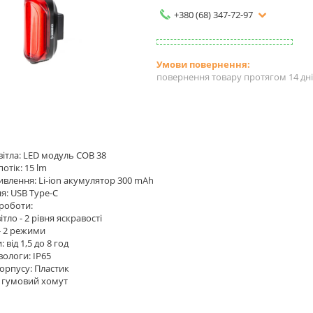
+380 (68) 347-72-97
повернення товару протягом 14 дн
вітла: LED модуль COB 38
потік: 15 lm
ивлення: Li-ion акумулятор 300 mAh
я: USB Type-C
 роботи:
ітло - 2 рівня яскравості
- 2 режими
 від 1,5 до 8 год
 вологи: IP65
корпусу: Пластик
: гумовий хомут