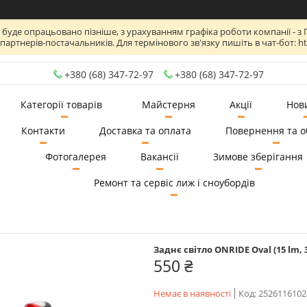
де опрацьовано пізніше, з урахуванням графіка роботи компанії - з Пн по
артнерів-постачальників. Для термінового зв'язку пишіть в чат-бот: htt
+380 (68) 347-72-97
+380 (68) 347-72-97
Категорії товарів
Майстерня
Акції
Нов
Контакти
Доставка та оплата
Повернення та о
Фотогалерея
Вакансії
Зимове зберігання
Ремонт та сервіс лиж і сноубордів
Заднє світло ONRIDE Oval (15 lm,
550 ₴
Немає в наявності
Код:
2526116102