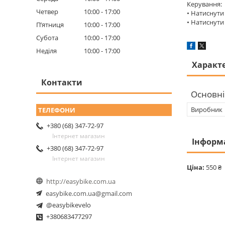
Керування:
Четвер
10:00
17:00
• Натиснути
• Натиснути
Пʼятниця
10:00
17:00
Субота
10:00
17:00
Неділя
10:00
17:00
Характ
Контакти
Основні
Виробник
+380 (68) 347-72-97
Інтернет магазин
Інформ
+380 (68) 347-72-97
Інтернет магазин
Ціна:
550 ₴
http://easybike.com.ua
easybike.com.ua@gmail.com
@easybikevelo
+380683477297