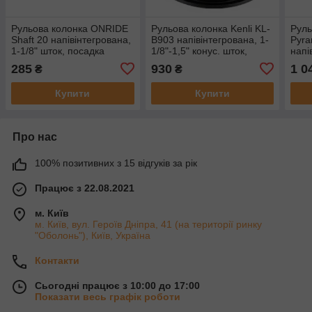
Рульова колонка ONRIDE
Рульова колонка Kenli KL-
Руль
Shaft 20 напівінтегрована,
B903 напівінтегрована, 1-
Pyra
1-1/8" шток, посадка
1/8"-1,5" конус. шток,
напі
ZS44/44 мм, кульки, Zero
посадка ZS56/ZS56 мм,
1/8"
285
930
1 0
₴
₴
Stac
пром
поса
Купити
Купити
Про нас
100% позитивних з 15 відгуків за рік
Працює з 22.08.2021
м. Київ
м. Київ, вул. Героїв Дніпра, 41 (на території ринку
"Оболонь"), Київ, Україна
Контакти
Сьогодні працює з 10:00 до 17:00
Показати весь графік роботи