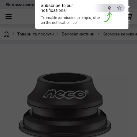
×
Веломагазин EasyBike
Subscribe to our
notifications!
To enable permission prompts, click
ESC
on the notification icon
Товари та послуги
Велозапчастини
Кермове керува