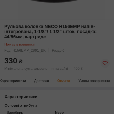
Рульова колонка NECO H156EMP напів-
інтегрована, 1-1/8"/ 1 1/2" шток, посадка:
44/56мм, картридж
Немає в наявності
Код: H156EMP_2861_BK
Роздріб
330
₴
Мінімальна сума замовлення на сайті — 400 ₴
Характеристики
Доставка
Оплата
Умови повернення
Характеристики
Основні атрибути
Виробник
Neco