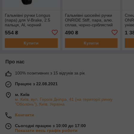
Гальмівні ручки Longus
Гальмівні шосейні ручки
Спец
(пара) для V-Brake, 2.5
ONRIDE Stiff, пара, алю.
ONRI
пальця, Al, чорний
сплав, чорно-сріблястий
уніве
алю.
554
490
1 3
₴
₴
Купити
Купити
Про нас
100% позитивних з 15 відгуків за рік
Працює з 22.08.2021
м. Київ
м. Київ, вул. Героїв Дніпра, 41 (на території ринку
"Оболонь"), Київ, Україна
Контакти
Сьогодні працює з 10:00 до 17:00
Показати весь графік роботи