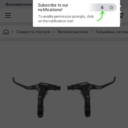
×
Веломагазин EasyBike
Subscribe to our
notifications!
To enable permission prompts, click
ESC
on the notification icon
Товари та послуги
Велозапчастини
Гальмівна систе