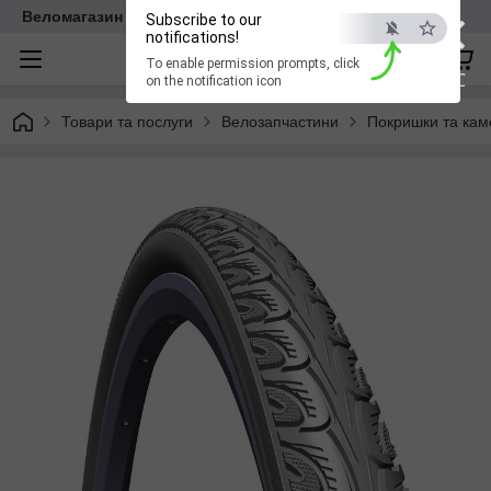
×
Веломагазин EasyBike
Subscribe to our
notifications!
To enable permission prompts, click
ESC
on the notification icon
Товари та послуги
Велозапчастини
Покришки та кам