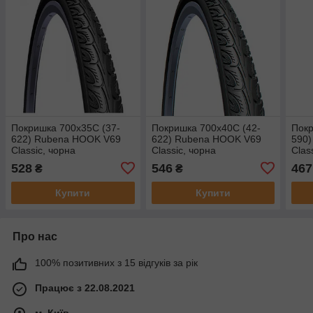
Покришка 700x35C (37-
Покришка 700x40C (42-
Покр
622) Rubena HOOK V69
622) Rubena HOOK V69
590
Classic, чорна
Classic, чорна
Clas
528
546
467
₴
₴
Купити
Купити
Про нас
100% позитивних з 15 відгуків за рік
Працює з 22.08.2021
м. Київ