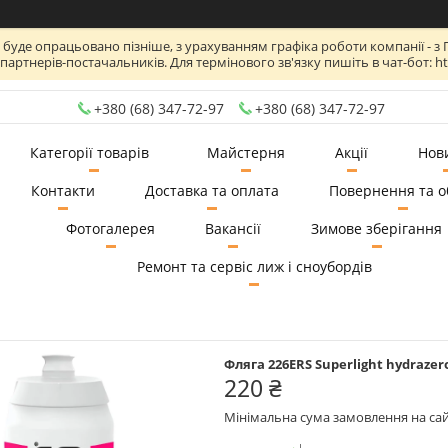
де опрацьовано пізніше, з урахуванням графіка роботи компанії - з Пн по
артнерів-постачальників. Для термінового зв'язку пишіть в чат-бот: htt
+380 (68) 347-72-97
+380 (68) 347-72-97
Категорії товарів
Майстерня
Акції
Нов
Контакти
Доставка та оплата
Повернення та о
Фотогалерея
Вакансії
Зимове зберігання
Ремонт та сервіс лиж і сноубордів
Фляга 226ERS Superlight hydrazer
220 ₴
Мінімальна сума замовлення на сай