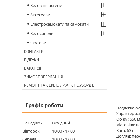
Велозапчастини
Аксесуари
Електросамокати та самокати
Велосипеди
Скутери
КОНТАКТИ
ВІДГУКИ
ВАКАНСІЇ
ЗИМОВЕ ЗБЕРІГАННЯ
РЕМОНТ ТА СЕРВІС ЛИЖ І СНОУБОРДІВ
Графік роботи
Надлегка фл
Характерис
Об'єм: 550 
Понеділок
Вихідний
Матеріал: п
Вага: 63 г
Вівторок
10:00
17:00
Догляд: пе
Середа
10:00
17:00