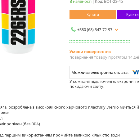
В наявності
Код:
BOT-23-45
Купити
Купити
+380 (68) 347-72-97
повернення товару протягом 14 дн
У компанії підключені електронні п
покидаючи сайту.
яга, розроблена з високоякісного харчового пластику. Легко миється й
тики:
мл
оліпропілен (без BPA)
ред першим використанням промийте великою кількістю води