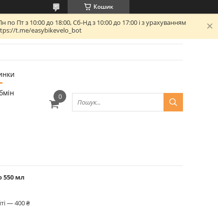
Кошик
 Пт з 10:00 до 18:00, Сб-Нд з 10:00 до 17:00 і з урахуванням
ps://t.me/easybikevelo_bot
инки
бмін
o 550 мл
ті — 400 ₴