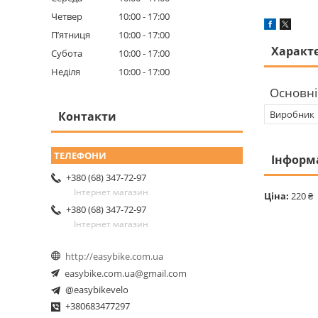
Четвер
10:00
17:00
Пʼятниця
10:00
17:00
Характ
Субота
10:00
17:00
Неділя
10:00
17:00
Основні
Виробник
Контакти
Інформ
+380 (68) 347-72-97
Інтернет магазин
Ціна:
220 ₴
+380 (68) 347-72-97
Інтернет магазин
http://easybike.com.ua
easybike.com.ua@gmail.com
@easybikevelo
+380683477297