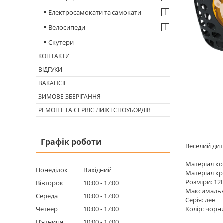
Електросамокати та самокати
Велосипеди
Скутери
КОНТАКТИ
ВІДГУКИ
ВАКАНСІЇ
ЗИМОВЕ ЗБЕРІГАННЯ
РЕМОНТ ТА СЕРВІС ЛИЖ І СНОУБОРДІВ
Графік роботи
Веселий ди
Матеріал ко
Понеділок
Вихідний
Матеріал кр
Розміри: 120
Вівторок
10:00
17:00
Максимальн
Середа
10:00
17:00
Серія: лев
Четвер
10:00
17:00
Колір: чорн
Пʼятниця
10:00
17:00