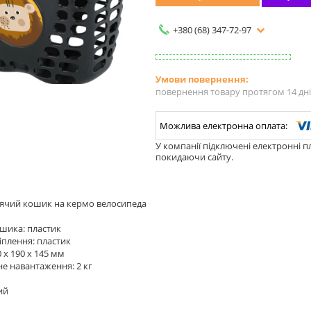
+380 (68) 347-72-97
повернення товару протягом 14 дн
У компанії підключені електронні п
покидаючи сайту.
тячий кошик на кермо велосипеда
шика: пластик
іплення: пластик
 x 190 x 145 мм
е навантаження: 2 кг
ий