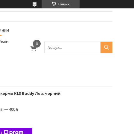
Кошик
инки
бмін
кермо KLS Buddy Лев, чорний
ті — 400 ₴
 з