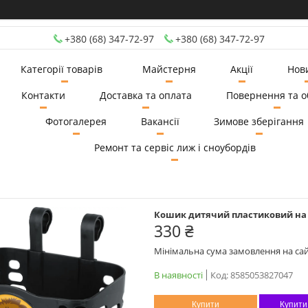
+380 (68) 347-72-97
+380 (68) 347-72-97
Категорії товарів
Майстерня
Акції
Нов
Контакти
Доставка та оплата
Повернення та о
Фотогалерея
Вакансії
Зимове зберігання
Ремонт та сервіс лиж і сноубордів
Кошик дитячий пластиковий на 
330 ₴
Мінімальна сума замовлення на сай
В наявності
Код:
8585053827047
Купити
Купити