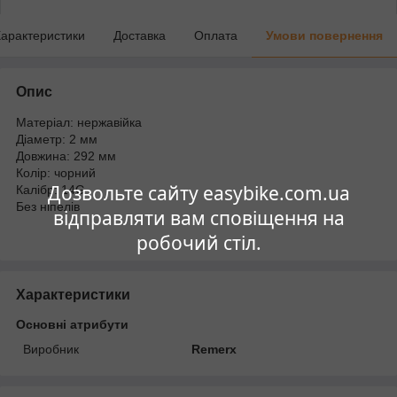
арактеристики
Доставка
Оплата
Умови повернення
Опис
Матеріал: нержавійка
Діаметр: 2 мм
Довжина: 292 мм
Колір: чорний
Дозвольте сайту easybike.com.ua
Калібр: 14G
Без ніпелів
відправляти вам сповіщення на
робочий стіл.
Характеристики
Основні атрибути
Виробник
Remerx