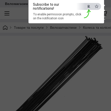
×
Веломагазин EasyBike
Subscribe to our
notifications!
To enable permission prompts, click
ESC
on the notification icon
Товари та послуги
Велозапчастини
Колеса та колісн