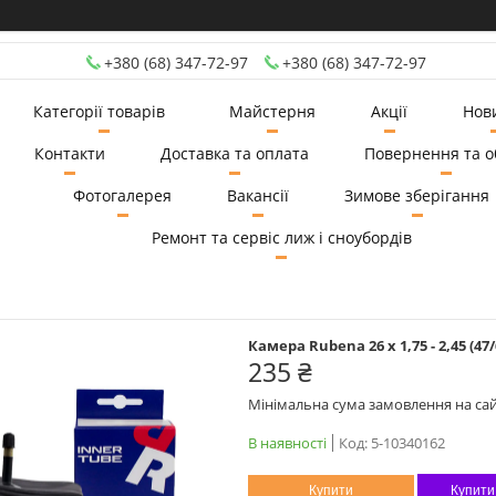
+380 (68) 347-72-97
+380 (68) 347-72-97
Категорії товарів
Майстерня
Акції
Нов
Контакти
Доставка та оплата
Повернення та о
Фотогалерея
Вакансії
Зимове зберігання
Ремонт та сервіс лиж і сноубордів
Камера Rubena 26 x 1,75 - 2,45 (47/6
235 ₴
Мінімальна сума замовлення на сай
В наявності
Код:
5-10340162
Купити
Купити