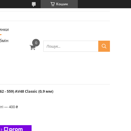
Кошик
инки
бмін
2 - 559) AV48 Classic (0,9 мм)
ті — 400 ₴
 з