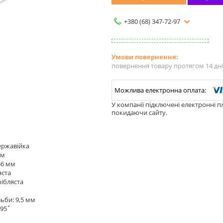
+380 (68) 347-72-97
повернення товару протягом 14 дн
У компанії підключені електронні п
покидаючи сайту.
ержавійка
мм
56 мм
яста
рібляста
ьби: 9,5 мм
 95˚