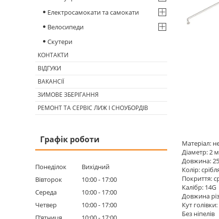
Електросамокати та самокати
Велосипеди
Скутери
КОНТАКТИ
ВІДГУКИ
ВАКАНСІЇ
ЗИМОВЕ ЗБЕРІГАННЯ
РЕМОНТ ТА СЕРВІС ЛИЖ І СНОУБОРДІВ
Графік роботи
Матеріал: н
Діаметр: 2 
Довжина: 2
Понеділок
Вихідний
Колір: срібл
Покриття: с
Вівторок
10:00
17:00
Калібр: 14G
Середа
10:00
17:00
Довжина різ
Четвер
10:00
17:00
Кут голівки:
Без ніпелів
Пʼятниця
10:00
17:00