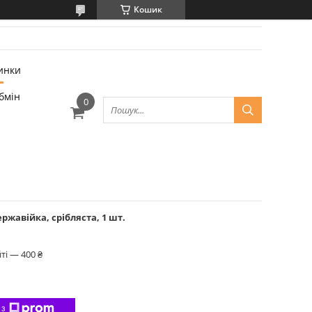
Кошик
инки
бмін
ржавійка, срібляста, 1 шт.
ті — 400 ₴
 з