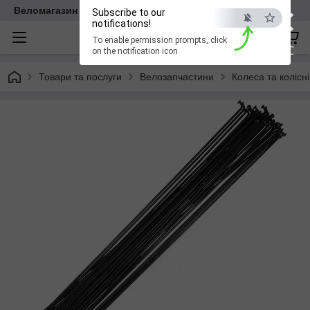
×
Веломагазин EasyBike
Subscribe to our
notifications!
To enable permission prompts, click
ESC
on the notification icon
Товари та послуги
Велозапчастини
Колеса та колісн