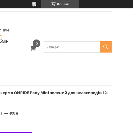
Кошик
инки
бмін
ермо ONRIDE Pony Mini зелений для велосипедів 12-
ті — 400 ₴