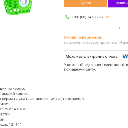
Купити
Купити
+380 (68) 347-72-97
повернення товару протягом 14 дн
У компанії підключені електронні п
покидаючи сайту.
шик на кермо.
стиковий кошик.
о керма на два пластикових гачки (в комплекті).
тики:
х 125 х 140 (мм)
ластик
ний
дів: 12"-14"