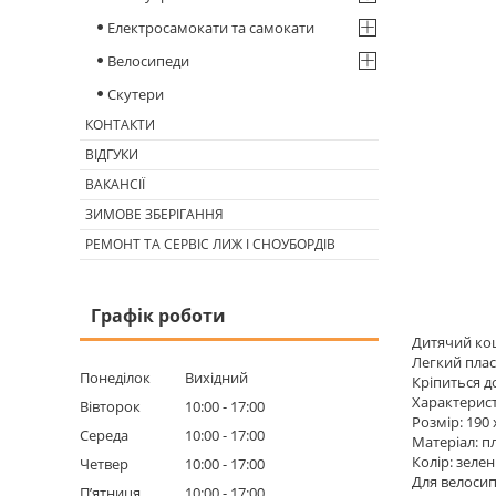
Електросамокати та самокати
Велосипеди
Скутери
КОНТАКТИ
ВІДГУКИ
ВАКАНСІЇ
ЗИМОВЕ ЗБЕРІГАННЯ
РЕМОНТ ТА СЕРВІС ЛИЖ І СНОУБОРДІВ
Графік роботи
Дитячий ко
Легкий пла
Понеділок
Вихідний
Кріпиться д
Характерис
Вівторок
10:00
17:00
Розмір: 190 
Середа
10:00
17:00
Матеріал: п
Колір: зеле
Четвер
10:00
17:00
Для велосипе
Пʼятниця
10:00
17:00